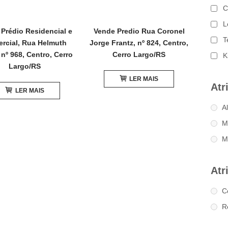
C
L
Prédio Residencial e
Vende Predio Rua Coronel
T
rcial, Rua Helmuth
Jorge Frantz, nº 824, Centro,
 nº 968, Centro, Cerro
Cerro Largo/RS
K
Largo/RS
LER MAIS
Atr
LER MAIS
A
M
M
Atr
C
R