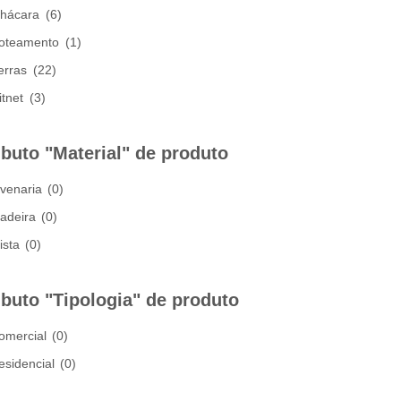
hácara
(6)
oteamento
(1)
erras
(22)
itnet
(3)
ibuto "Material" de produto
lvenaria
(0)
adeira
(0)
ista
(0)
ibuto "Tipologia" de produto
omercial
(0)
esidencial
(0)