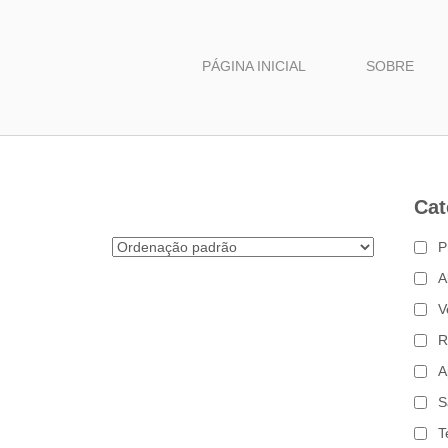
PÁGINA INICIAL
SOBRE
Cat
P
A
V
R
A
S
T