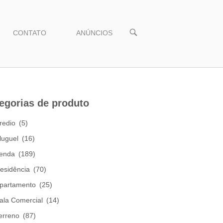
CONTATO
ANÚNCIOS
egorias de produto
redio
(5)
luguel
(16)
enda
(189)
esidência
(70)
partamento
(25)
ala Comercial
(14)
erreno
(87)