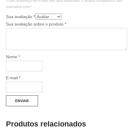
O seu endereço de e-mail não será publicado.
Campos obrigatórios são
marcados com
*
Sua avaliação
*
Sua avaliação sobre o produto
*
Nome
*
E-mail
*
Produtos relacionados